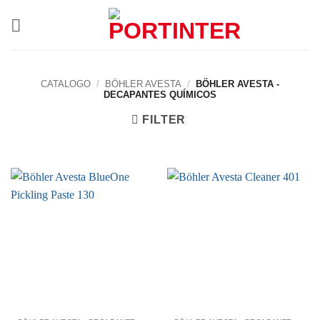
Skip
to
content
CATALOGO
/
BÖHLER AVESTA
/
BÖHLER AVESTA -
DECAPANTES QUÍMICOS
FILTER