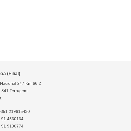
oa (Filial)
. Nacional 247 Km 66,2
-841 Terrugem
a
 +351 219615430
 91 4560164
 91 9190774