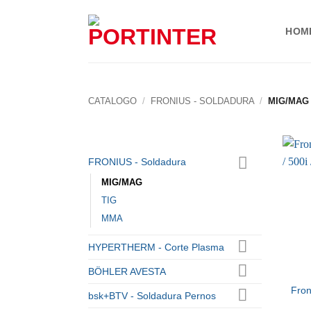
Skip
to
HOM
content
CATALOGO
/
FRONIUS - SOLDADURA
/
MIG/MAG
FRONIUS - Soldadura
MIG/MAG
TIG
MMA
HYPERTHERM - Corte Plasma
BÖHLER AVESTA
Fron
bsk+BTV - Soldadura Pernos