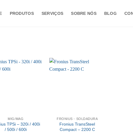
E
PRODUTOS
SERVIÇOS
SOBRE NÓS
BLOG
CO
MIG/MAG
FRONIUS - SOLDADURA
ius TPSi – 320i / 400i
Fronius TransSteel
/ 500i / 600i
Compact – 2200 C