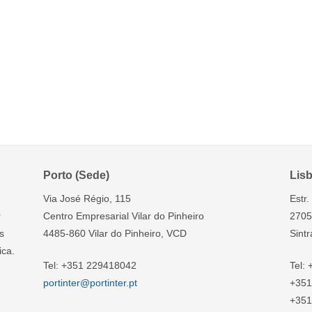
Porto (Sede)
Lisb
Via José Régio, 115
Estr
r
Centro Empresarial Vilar do Pinheiro
2705
s
4485-860 Vilar do Pinheiro, VCD
Sintr
ica.
Tel: +351 229418042
Tel:
portinter@portinter.pt
+351
+351