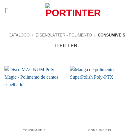
Skip
to
content
CATALOGO
/
EISENBLÄTTER - POLIMENTO
/
CONSUMÍVEIS
FILTER
CONSUMÍVEIS
CONSUMÍVEIS