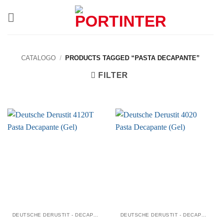
Skip
to
content
CATALOGO
/
PRODUCTS TAGGED “PASTA DECAPANTE”
FILTER
DEUTSCHE DERUSTIT - DECAPANTES QUÍMICOS
DEUTSCHE DERUSTIT - DECAPANTES QUÍMICOS